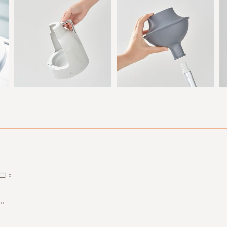
！
口。
。