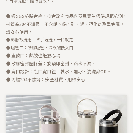
\ 自帶提把・隨行隨飲！ /
● 經SGS檢驗合格，符合政府食品容器具衛生標準規範檢測，
材質為304不鏽鋼，不含鉛、銻、砷、鎘、塑化劑及重金屬，
請安心使用。
● 矽膠軟提把：單手好提，一拎就走。
● 吸管口：矽膠吸管，冷飲暢快入口。
● 直飲口：熱飲也能放心喝。
● 矽膠密封圈杯蓋：旋緊即密封，滴水不漏。
● 寬口設計：瓶口寬口徑，裝水、加冰、清洗都OK。
● 內膽304不鏽鋼：安全材質，用得安心。